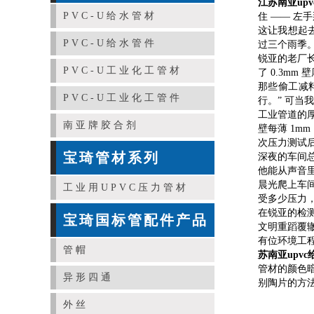
江苏南亚up
PVC-U给水管材
住 —— 
这让我想起
PVC-U给水管件
过三个雨季
锐亚的老厂长
PVC-U工业化工管材
了 0.3m
那些偷工减
PVC-U工业化工管件
行。” 可
工业管道的厚
南亚牌胶合剂
壁每薄 1m
次压力测试
宝琦管材系列
深夜的车间
他能从声音里
晨光爬上车间
工业用UPVC压力管材
受多少压力
在锐亚的检
宝琦国标管配件产品
文明重蹈覆
有位环境工
管帽
苏南亚upvc
管材的颜色
异形四通
别陶片的方
外丝