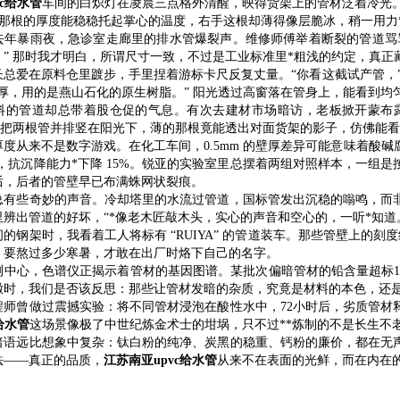
vc给水管
车间的白炽灯在凌晨三点格外清醒，映得货架上的管材泛着冷光。我
左手那根的厚度能稳稳托起掌心的温度，右手这根却薄得像层脆冰，稍一用力
去年暴雨夜，急诊室走廊里的排水管爆裂声。维修师傅举着断裂的管道骂
。” 那时我才明白，所谓尺寸一致，不过是工业标准里*粗浅的约定，真
总爱在原料仓里踱步，手里捏着游标卡尺反复丈量。“你看这截试产管，” 他
m 壁厚，用的是燕山石化的原生树脂。” 阳光透过高窗落在管身上，能看
料的管道却总带着股仓促的气息。有次去建材市场暗访，老板掀开蒙布露
当我把两根管并排竖在阳光下，薄的那根竟能透出对面货架的影子，仿佛能
度从来不是数字游戏。在化工车间，0.5mm 的壁厚差异可能意味着酸
m，抗沉降能力*下降 15%。锐亚的实验室里总摆着两组对照样本，一
后，后者的管壁早已布满蛛网状裂痕。
总有些奇妙的声音。冷却塔里的水流过管道，国标管发出沉稳的嗡鸣，而
辨出管道的好坏，“*像老木匠敲木头，实心的声音和空心的，一听*知道
的钢架时，我看着工人将标有 “RUIYA” 的管道装车。那些管壁上的刻
，要熬过多少寒暑，才敢在出厂时烙下自己的名字。
测中心，色谱仪正揭示着管材的基因图谱。某批次偏暗管材的铅含量超标12
辙时，我们是否该反思：那些让管材发暗的杂质，究竟是材料的本色，还
程师曾做过震撼实验：将不同管材浸泡在酸性水中，72小时后，劣质管材
给水管
这场景像极了中世纪炼金术士的坩埚，只不过**炼制的不是长生不
暗语远比想象中复杂：钛白粉的纯净、炭黑的稳重、钙粉的廉价，都在无
法——真正的品质，
江苏南亚upvc给水管
从来不在表面的光鲜，而在内在