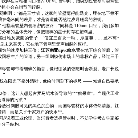
蹲在两堆相同口径的 UPVC 管中间，指尖划过管壁时突然怔
*担心会在指节间碎裂。
骂咧咧：“都是三寸管，这家的管壁薄得能透光，埋在地下撑不
正藏在毫米间的差异，才是管道能否熬过岁月磋磨的密钥。
指着管壁内侧细密的纹路，“同样是 110mm 口径，我们多加
到均匀分布的晶体光泽，像把细碎的星子封存在塑料里。
出堆灰蒙蒙的管子：“便宜三百块一吨，厚度嘛…… 差不离*
看见未来某天，它在地下管网里无声崩裂的模样。
碱腐蚀的速度加快三倍；
江苏南亚upvc给水管
在地下综合管廊，管
组是按国标生产的管道，另一组则模仿市场上的非标产品，经过三千
非标管却带着细碎的颤音，像根绷紧的弦随时会断裂。老厂长说
。”
度线在阳光下格外清晰，像给时间刻下的标尺 —— 知道自己要承
倍，这让人想起古罗马铅水管导致的“**痴呆症”。当现代工业
是道德的污渍？
释放出肉眼可见的黑色沉淀物，而国标管材的水体依然清澈。
江
老药，而是关乎千家万户的饮水**。
声诉说着工业伦理。当消费者选择管材时，不妨学学考古学家鉴
的分子结构。