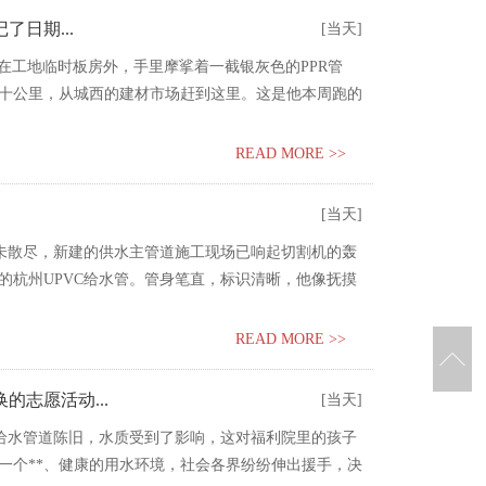
日期...
[当天]
在工地临时板房外，手里摩挲着一截银灰色的PPR管
三十公里，从城西的建材市场赶到这里。这是他本周跑的
READ MORE >>
[当天]
还未散尽，新建的供水主管道施工现场已响起切割机的轰
的杭州UPVC给水管。管身笔直，标识清晰，他像抚摸
READ MORE >>
的志愿活动...
[当天]
于给水管道陈旧，水质受到了影响，这对福利院里的孩子
一个**、健康的用水环境，社会各界纷纷伸出援手，决