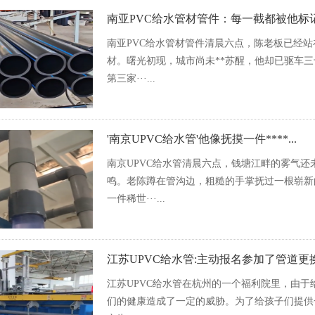
南亚PVC给水管材管件：每一截都被他标记了
南亚PVC给水管材管件清晨六点，陈老板已经站
材。曙光初现，城市尚未**苏醒，他却已驱车
第三家···...
'南京UPVC给水管'他像抚摸一件****...
南京UPVC给水管清晨六点，钱塘江畔的雾气
鸣。老陈蹲在管沟边，粗糙的手掌抚过一根崭新
一件稀世···...
江苏UPVC给水管:主动报名参加了管道更换
江苏UPVC给水管在杭州的一个福利院里，由
们的健康造成了一定的威胁。为了给孩子们提供