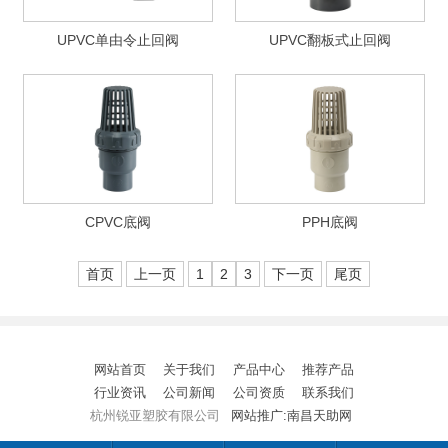
UPVC单由令止回阀
UPVC翻板式止回阀
CPVC底阀
PPH底阀
首页
上一页
1
2
3
下一页
尾页
网站首页
关于我们
产品中心
推荐产品
行业资讯
公司新闻
公司资质
联系我们
杭州锐亚塑胶有限公司
网站推广:南昌天助网