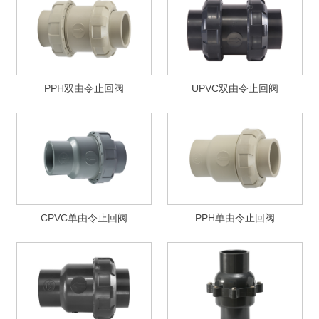
PPH双由令止回阀
UPVC双由令止回阀
CPVC单由令止回阀
PPH单由令止回阀